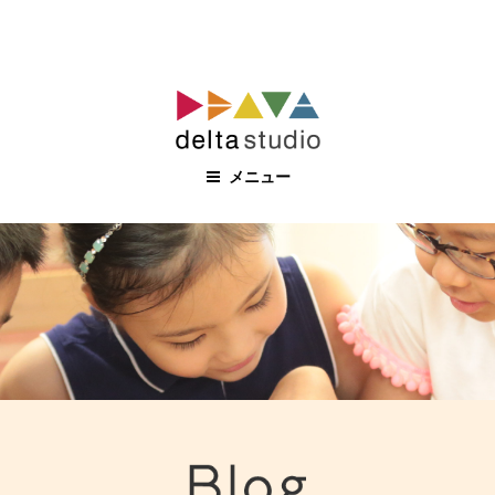
コ
ン
テ
ン
メニュー
ツ
へ
ス
キ
ッ
プ