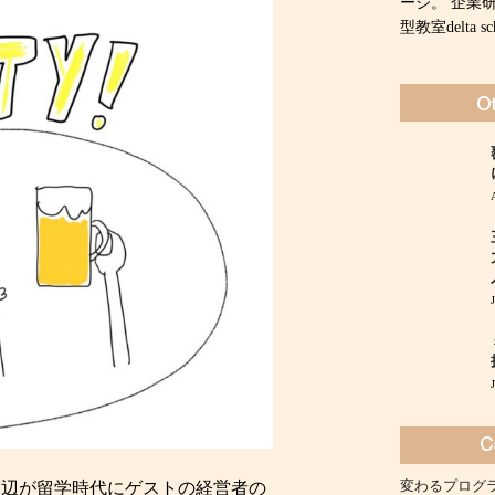
ージ。 企業
型教室delta
変わるプログ
渡辺が留学時代にゲストの経営者の