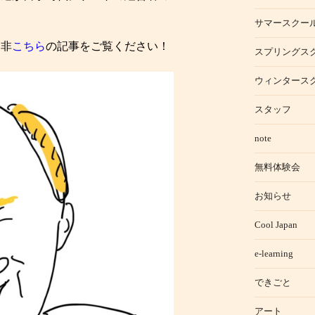
サマースクー
是非
こちら
の記事をご覧ください！
スプリングス
ウィンタース
スタッフ
note
無料体験会
お知らせ
Cool Japan
e-learning
できごと
アート