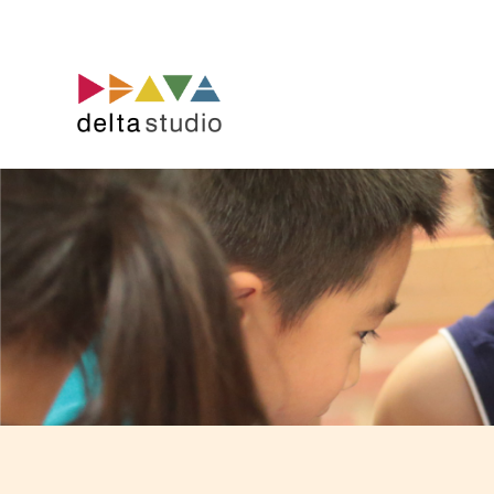
コ
ン
テ
ン
ツ
へ
ス
キ
ッ
プ