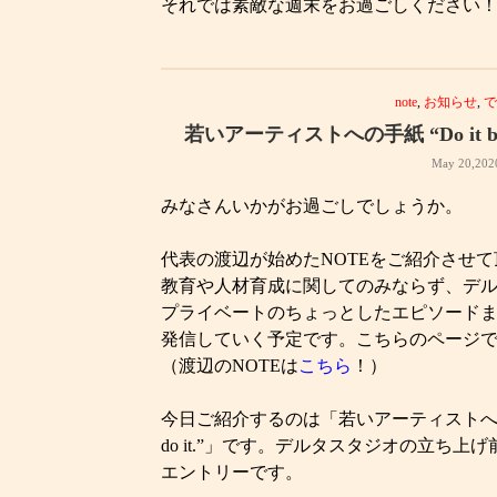
それでは素敵な週末をお過ごしください
note
,
お知らせ
,
若いアーティストへの手紙 “Do it because
May 20,202
みなさんいかがお過ごしでしょうか。
代表の渡辺が始めたNOTEをご紹介させ
教育や人材育成に関してのみならず、デ
プライベートのちょっとしたエピソード
発信していく予定です。こちらのページ
（渡辺のNOTEは
こちら
！）
今日ご紹介するのは「若いアーティストへの手紙 “Do i
do it.”」です。デルタスタジオの立ち
エントリーです。