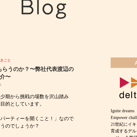
できごと
もらうのか？〜弊社代表渡辺の
介〜
0
幼少期から挑戦の場数を沢山踏み
を目的としています。
Ignite dreams.
Empower chall
らパーティーを開くこと！」なので
21世紀にイ
らうのでしょうか？
育成するデル