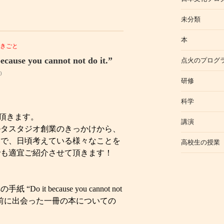
！
未分類
本
できごと
 you cannot not do it.”
点火のプログ
0
研修
科学
て頂きます。
講演
ルタスタジオ創業のきっかけから、
まで、日頃考えている様々なことを
高校生の授業
でも適宜ご紹介させて頂きます！
t because you cannot not
上げ前に出会った一冊の本についての