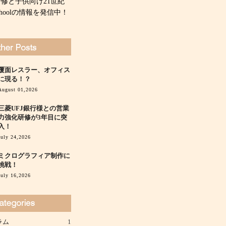
研修と子供向け21世紀
 schoolの情報を発信中！
覆面レスラー、オフィス
に現る！？
August 01,2026
三菱UFJ銀行様との営業
力強化研修が3年目に突
入！
July 24,2026
ミクログラフィア制作に
挑戦！
July 16,2026
ラム
1