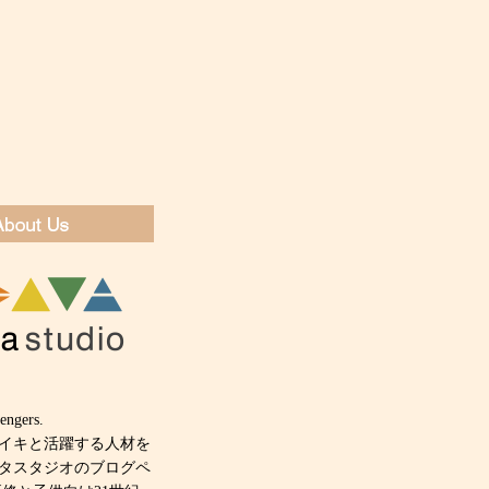
engers.
キイキと活躍する人材を
タスタジオのブログペ