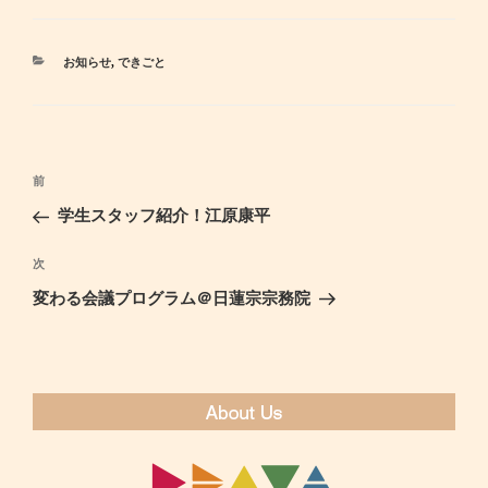
カ
お知らせ
,
できごと
テ
ゴ
リ
ー
投
前
過
稿
去
学生スタッフ紹介！江原康平
ナ
の
ビ
投
次
次
ゲ
稿
の
変わる会議プログラム＠日蓮宗宗務院
ー
投
シ
稿
ョ
ン