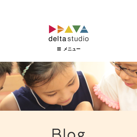
コ
ン
テ
ン
メニュー
ツ
へ
ス
キ
ッ
プ