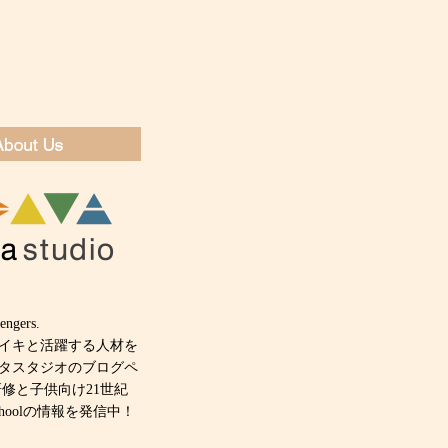
engers.
キイキと活躍する人材を
タスタジオのブログペ
研修と子供向け21世紀
 schoolの情報を発信中！