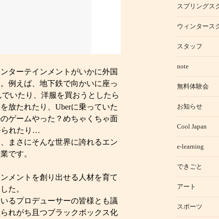
スプリングス
ウィンタース
スタッフ
note
エンターテインメントがいかに外国
す。例えば、地下鉄で向かいに座っ
無料体験会
読んでいたり、洋服を買おうとしたら
お知らせ
放たれたり、Uberに乗っていた
ルのゲームやった？めちゃくちゃ面
Cool Japan
く語られたり…
は、まさにそんな世界に誇れるエン
e-learning
企業です。
できごと
インメントを創り出せる人材を育て
アート
ました。
ているプロデューサーの皆様とも議
スポーツ
けられがち且つブラックボックス化