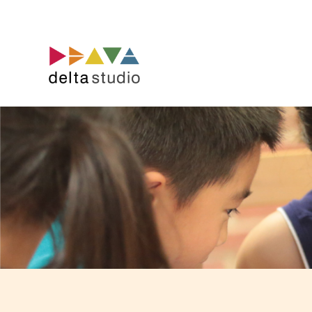
コ
ン
テ
ン
ツ
へ
ス
キ
ッ
プ