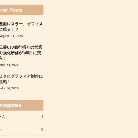
覆面レスラー、オフィス
に現る！？
August 01,2026
三菱UFJ銀行様との営業
力強化研修が3年目に突
入！
July 24,2026
ミクログラフィア制作に
挑戦！
July 16,2026
ラム
1
ル
9