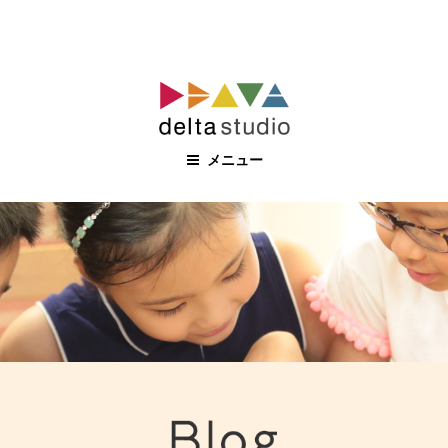
コ
ン
テ
ン
メニュー
ツ
へ
ス
キ
ッ
プ