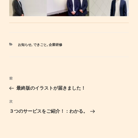
カ
お知らせ
,
できごと
,
企業研修
テ
ゴ
リ
ー
投
前
過
稿
去
最終版のイラストが届きました！
ナ
の
ビ
投
次
次
ゲ
稿
の
３つのサービスをご紹介！：わかる。
ー
投
シ
稿
ョ