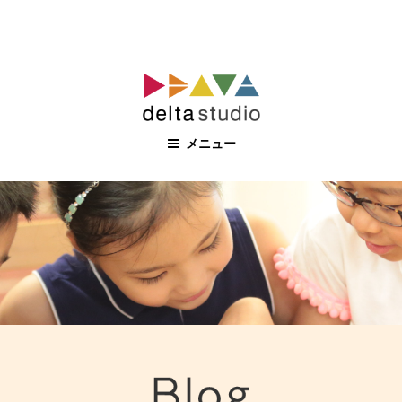
コ
ン
テ
ン
メニュー
ツ
へ
ス
キ
ッ
プ