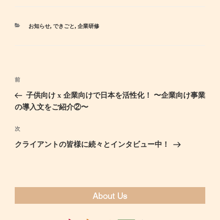
カ
お知らせ
,
できごと
,
企業研修
テ
ゴ
リ
ー
投
前
過
稿
去
子供向け x 企業向けで日本を活性化！ 〜企業向け事業
ナ
の
の導入文をご紹介②〜
ビ
投
ゲ
稿
次
次
ー
の
クライアントの皆様に続々とインタビュー中！
シ
投
ョ
稿
ン