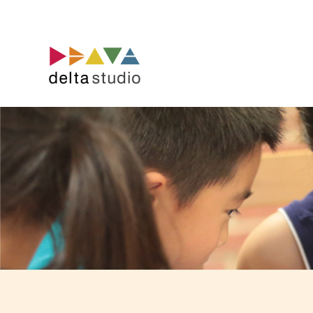
コ
ン
テ
ン
ツ
へ
ス
キ
ッ
プ