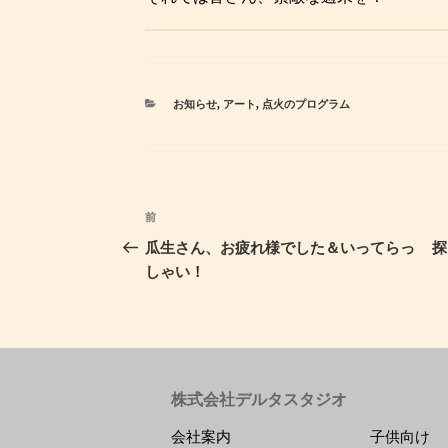
カ
お知らせ
,
アート
,
点火のプログラム
テ
ゴ
リ
ー
投
前
過
稿
去
瓜生さん、お疲れ様でした＆いってらっ
探
ナ
の
しゃい！
ビ
投
ゲ
稿
ー
シ
ョ
株式会社デルタスタジオ
ン
会社案内
子供向け