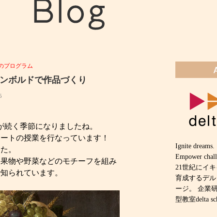
のプログラム
ンボルドで作品づくり
5
が続く季節になりましたね。
アートの授業を行なっています！
Ignite dreams.
した。
Empower chall
、果物や野菜などのモチーフを組み
21世紀にイ
で知られています。
育成するデル
ージ。 企業
型教室delta