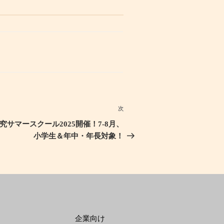
次
次
の
究サマースクール2025開催！7-8月、
投
小学生＆年中・年長対象！
稿
企業向け