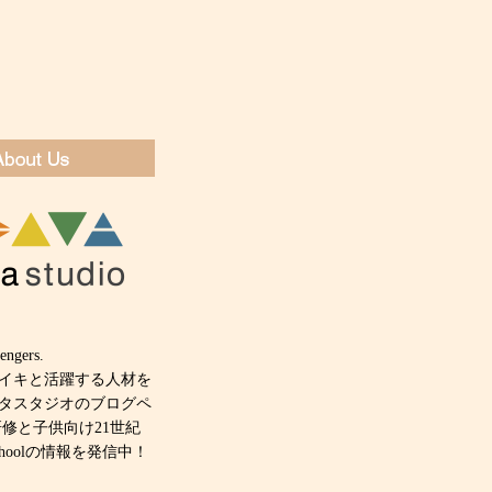
engers.
キイキと活躍する人材を
タスタジオのブログペ
研修と子供向け21世紀
 schoolの情報を発信中！