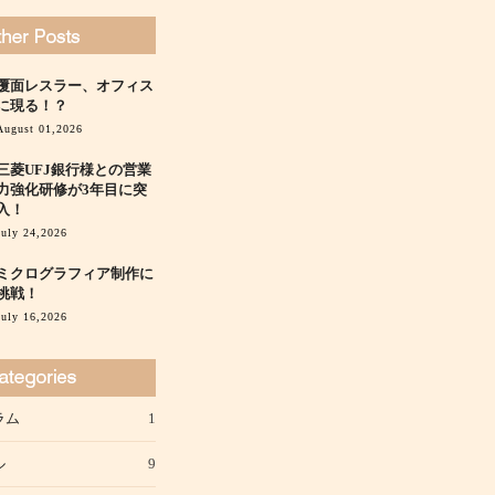
覆面レスラー、オフィス
に現る！？
August 01,2026
三菱UFJ銀行様との営業
力強化研修が3年目に突
入！
July 24,2026
ミクログラフィア制作に
挑戦！
July 16,2026
ラム
1
ル
9