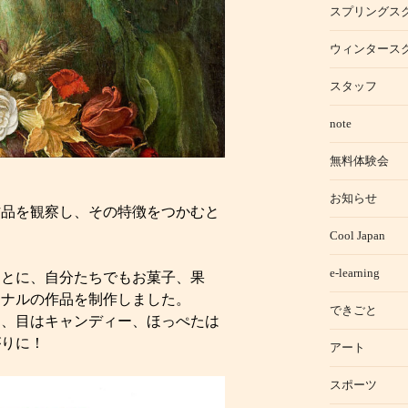
スプリングス
ウィンタース
スタッフ
note
無料体験会
お知らせ
作品を観察し、その特徴をつかむと
Cool Japan
e-learning
もとに、自分たちでもお菓子、果
ジナルの作品を制作しました。
できごと
は、目はキャンディー、ほっぺたは
がりに！
アート
スポーツ