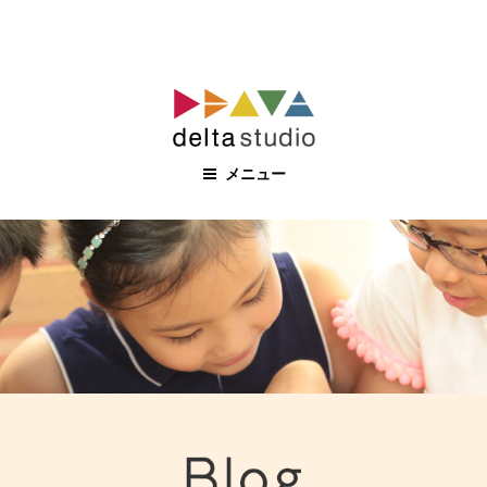
コ
ン
テ
ン
メニュー
ツ
へ
ス
キ
ッ
プ