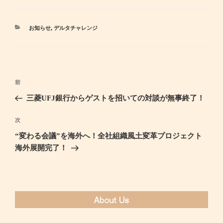
カ
お知らせ
,
デルタチャレンジ
テ
ゴ
リ
ー
投
前
過
稿
去
三菱UFJ銀行からゲストを招いての対談が無事終了！
ナ
の
ビ
投
次
次
ゲ
稿
の
“変わる会議”を海外へ！全社組織風土変革プロジェクト
ー
投
海外展開完了！
シ
稿
ョ
ン