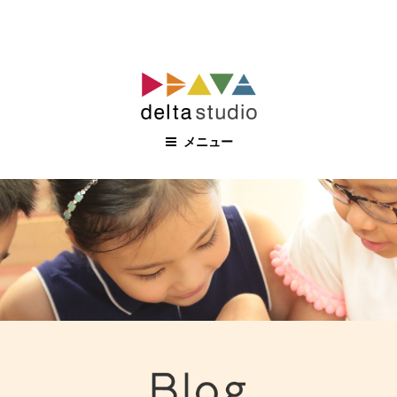
コ
ン
テ
ン
メニュー
ツ
へ
ス
キ
ッ
プ