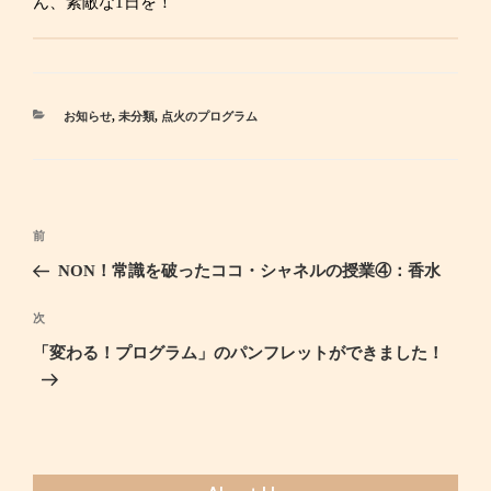
ん、素敵な1日を！
カ
お知らせ
,
未分類
,
点火のプログラム
テ
ゴ
リ
ー
投
前
過
稿
去
NON！常識を破ったココ・シャネルの授業④：香水
ナ
の
ビ
投
次
次
ゲ
稿
の
「変わる！プログラム」のパンフレットができました！
ー
投
シ
稿
ョ
ン