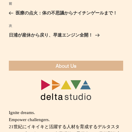
投
前
過
稿
去
医療の点火：体の不思議からナイチンゲールまで！
ナ
の
ビ
投
次
次
ゲ
稿
の
日浦が産休から戻り、早速エンジン全開！
ー
投
シ
稿
ョ
ン
Ignite dreams.
Empower challengers.
21世紀にイキイキと活躍する人材を育成するデルタスタ