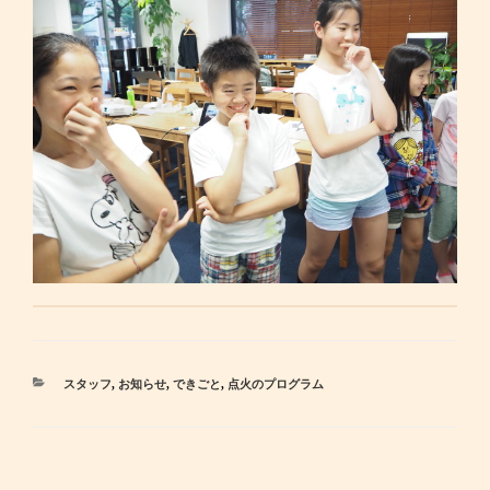
カ
スタッフ
,
お知らせ
,
できごと
,
点火のプログラム
テ
ゴ
リ
ー