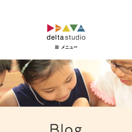
コ
ン
テ
ン
メニュー
ツ
へ
ス
キ
ッ
プ