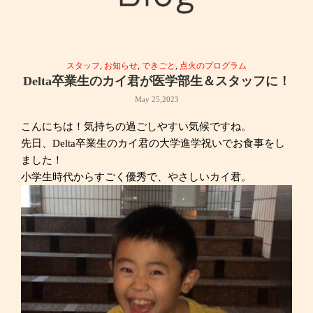
スタッフ
,
お知らせ
,
できごと
,
点火のプログラム
Delta卒業生のカイ君が医学部生＆スタッフに！
May 25,2023
こんにちは！気持ちの過ごしやすい気候ですね。
先日、Delta卒業生のカイ君の大学進学祝いでお食事をし
ました！
小学生時代からすごく優秀で、やさしいカイ君。