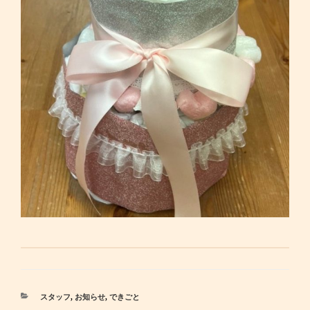
カ
スタッフ
,
お知らせ
,
できごと
テ