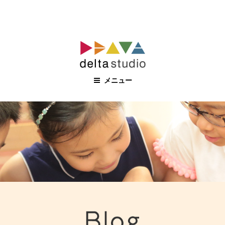
コ
ン
テ
ン
メニュー
ツ
へ
ス
キ
ッ
プ