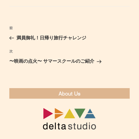
ゴ
リ
ー
投
前
過
稿
去
満員御礼！日帰り旅行チャレンジ
ナ
の
ビ
投
次
次
ゲ
稿
の
〜映画の点火〜 サマースクールのご紹介
ー
投
シ
稿
ョ
ン