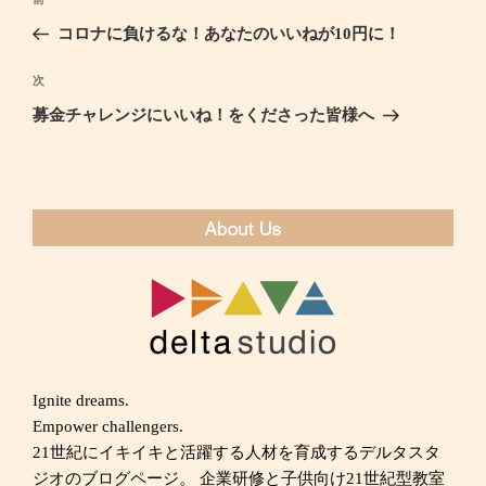
過
稿
去
コロナに負けるな！あなたのいいねが10円に！
ナ
の
ビ
投
次
次
ゲ
稿
の
募金チャレンジにいいね！をくださった皆様へ
ー
投
シ
稿
ョ
ン
Ignite dreams.
Empower challengers.
21世紀にイキイキと活躍する人材を育成するデルタスタ
ジオのブログページ。 企業研修と子供向け21世紀型教室