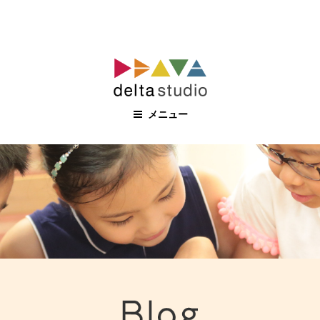
コ
ン
テ
ン
メニュー
ツ
へ
ス
キ
ッ
プ