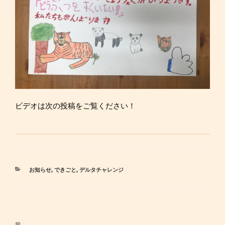
ビデオは次の投稿をご覧ください！
カ
お知らせ
,
できごと
,
デルタチャレンジ
テ
ゴ
リ
ー
投
前