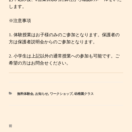
します。
※注意事項
1. 体験授業はお子様のみのご参加となります。保護者の
方は保護者説明会からのご参加となります。
2. 小学生は上記以外の通常授業への参加も可能です。ご
希望の方はお問合せください。
カ
無料体験会
,
お知らせ
,
ワークショップ
,
幼稚園クラス
テ
ゴ
リ
ー
投
前
過
稿