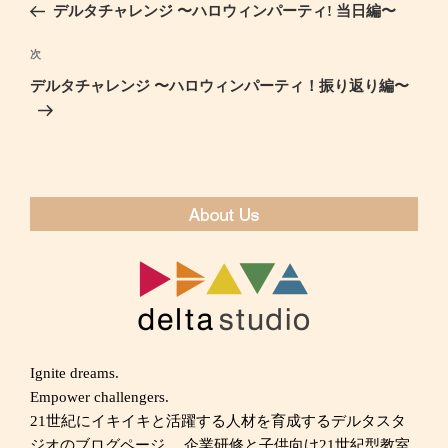
去
デルタチャレンジ 〜ハロウィンパーティ! 当日編〜
ナ
の
ビ
投
次
次
ゲ
稿
の
デルタチャレンジ 〜ハロウィンパーティ！振り返り編〜
ー
投
シ
稿
ョ
ン
Ignite dreams.
Empower challengers.
21世紀にイキイキと活躍する人材を育成するデルタスタ
ジオのブログページ。 企業研修と子供向け21世紀型教室