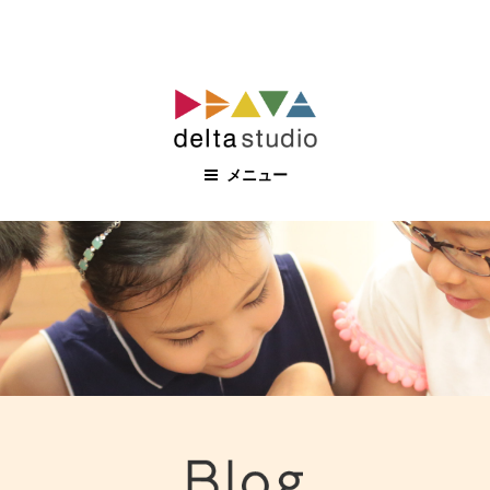
コ
ン
テ
ン
メニュー
ツ
へ
ス
キ
ッ
プ