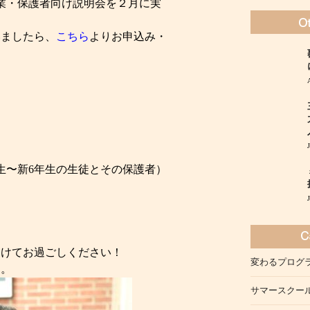
授業・保護者向け説明会を２月に実
いましたら、
こちら
よりお申込み・
年生〜新6年生の生徒とその保護者）
つけてお過ごしください！
変わるプログ
す。
サマースクー