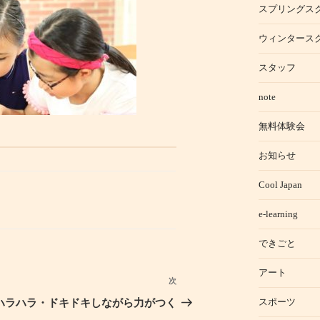
スプリングス
ウィンタース
スタッフ
note
無料体験会
お知らせ
Cool Japan
e-learning
できごと
アート
次
次
の
スポーツ
ハラハラ・ドキドキしながら力がつく
投