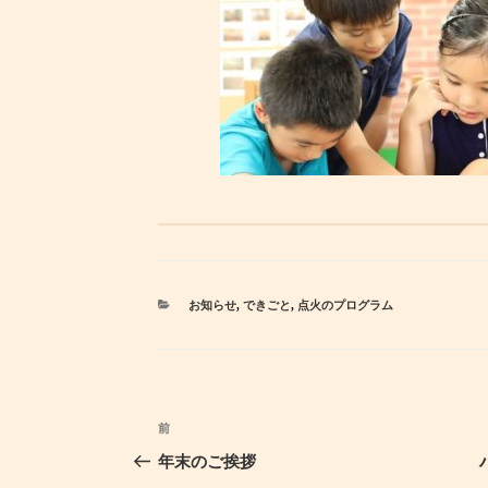
カ
お知らせ
,
できごと
,
点火のプログラム
テ
ゴ
リ
ー
投
前
過
稿
去
年末のご挨拶
ナ
の