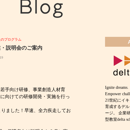
火のプログラム
体験授業・説明会のご案内
019
Ignite dreams.
、若手向け研修、事業創造人材育
Empower chall
方に向けての研修開発・実施を行っ
21世紀にイ
育成するデル
期も始まりました！早速、全力疾走してお
ージ。 企業
型教室delta