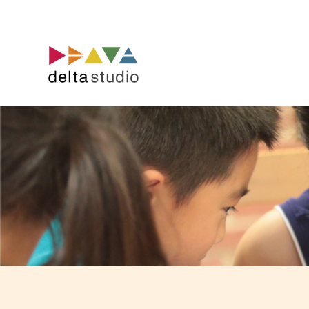
コ
ン
テ
ン
ツ
へ
ス
キ
ッ
プ