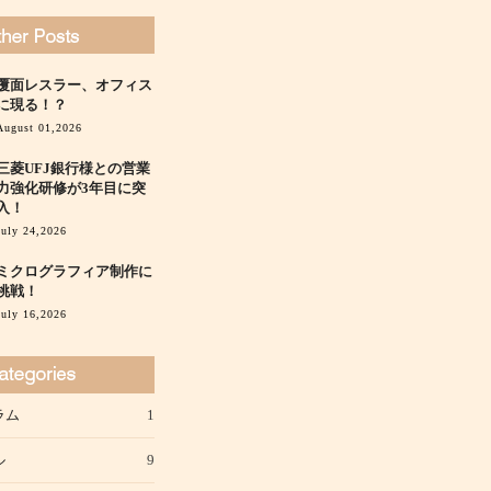
覆面レスラー、オフィス
に現る！？
August 01,2026
三菱UFJ銀行様との営業
力強化研修が3年目に突
入！
July 24,2026
ミクログラフィア制作に
挑戦！
July 16,2026
ラム
1
ル
9