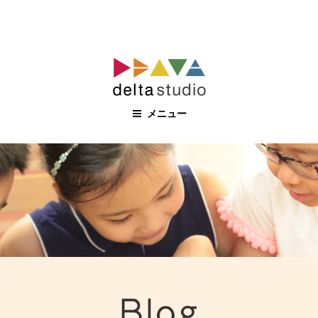
コ
ン
テ
ン
メニュー
ツ
へ
ス
キ
ッ
プ