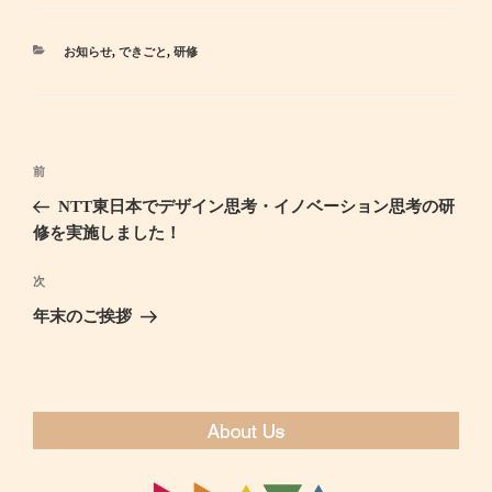
カ
お知らせ
,
できごと
,
研修
テ
ゴ
リ
ー
投
前
過
稿
去
NTT東日本でデザイン思考・イノベーション思考の研
ナ
の
修を実施しました！
ビ
投
ゲ
稿
次
次
ー
の
年末のご挨拶
シ
投
ョ
稿
ン