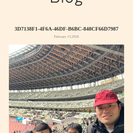
3D7138F1-4F6A-46DF-B6BC-848CF66D7987
February 13,2026