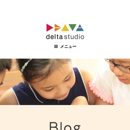
コ
ン
テ
ン
メニュー
ツ
へ
ス
キ
ッ
プ