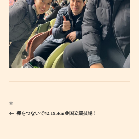
投
前
過
稿
去
襷をつないで42.195km＠国立競技場！
ナ
の
ビ
投
ゲ
稿