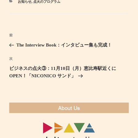
カ
お知らせ
,
点火のプログラム
テ
ゴ
リ
ー
投
前
過
稿
去
The Interview Book：インタビュー集も完成！
ナ
の
ビ
投
次
次
ゲ
稿
の
ビジネスの点火③：11月10日（月）恵比寿駅近くに
ー
投
OPEN！「NICONICO サンド」
シ
稿
ョ
ン