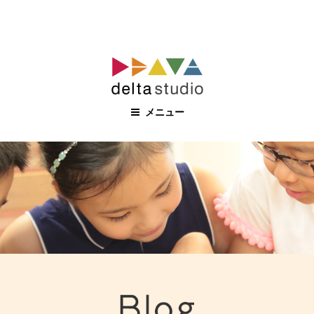
コ
ン
テ
ン
メニュー
ツ
へ
ス
キ
ッ
プ