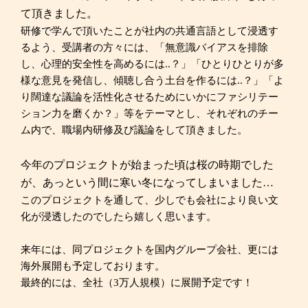
て頂きました。
研修で学んで頂いたことが社内の共通言語として浸透す
るよう、受講者の方々には、「無意識バイアスを排除
し、心理的安全性を高めるには..？」「ひとりひとりが多
様な意見を発信し、傾聴し合う土台を作るには..？」「よ
り闊達な議論を活性化させるためにいかにファシリテー
ション力を磨くか？」等をテーマとし、それぞれのチー
ム内で、職場内研修及び議論をして頂きました。
今年のプロジェクトが始まった頃は桜の時期でした
が、あっという間に寒い冬になってしまいました…
このプロジェクトを通して、少しでも会社により良い文
化が浸透したのでしたら嬉しく思います。
来年には、同プロジェクトを国内
グループ会
社
、更には
海外展開も予定しております。
最終的には、全社（3万人規模）に展開予定です！