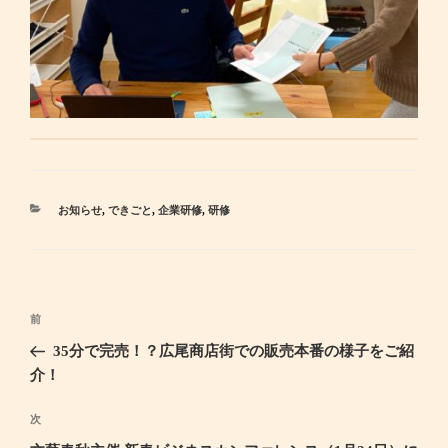
カ
お知らせ
,
できごと
,
企業研修
,
研修
テ
ゴ
リ
ー
投
前
過
稿
去
35分で完売！？広尾商店街での販売本番の様子をご紹
ナ
の
介！
ビ
投
ゲ
稿
次
次
ー
の