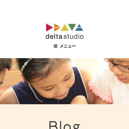
コ
ン
テ
ン
メニュー
ツ
へ
ス
キ
ッ
プ