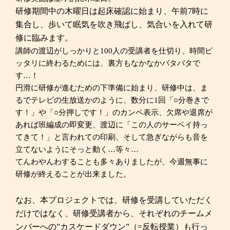
研修期間中の木曜日は起床確認に始まり、午前7時に
集合し、歩いて眠気を吹き飛ばし、気合いを入れて研
修に臨みます。
講師の渡辺がしっかりと100人の受講者を仕切り、時間ピ
ッタリに終わるためには、裏方もなかなかバタバタで
す…！
円滑に研修が進むための下準備に始まり、研修中は、ま
るでテレビの生放送かのように、数分に1回「○分巻きで
す！」や「○分押しです！」のカンペ表示、欠席や退席が
あれば班編成の即変更、渡辺に「この人のサーベイ持っ
てきて！」と言われての印刷、そして急ぎながらも音を
立てないようにそっと動く…等々…
てんわやんわすることも多々ありましたが、今週無事に
研修が終えることが出来ました。
なお、本プロジェクトでは、研修を受講していただく
だけではなく、研修受講者から、それぞれのチームメ
ンバーへの”カスケードダウン”（=反転授業）も行っ