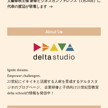
文藝春秋主催 新春ビジネスカンファレンス（1月24日）に
シ
投
代表の渡辺が登壇します
ョ
稿
ン
Ignite dreams.
Empower challengers.
21世紀にイキイキと活躍する人材を育成するデルタスタ
ジオのブログページ。 企業研修と子供向け21世紀型教室
delta schoolの情報を発信中！