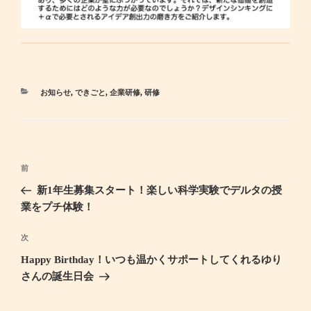
カ
お知らせ
,
できごと
,
企業研修
,
研修
テ
ゴ
リ
ー
投
前
過
稿
去
新1年生募集スタート！楽しい科学実験でデルタの授
ナ
の
業をプチ体験！
ビ
投
ゲ
稿
次
次
ー
の
Happy Birthday！いつも温かくサポートしてくれるゆり
シ
投
さんの誕生日会
ョ
稿
ン