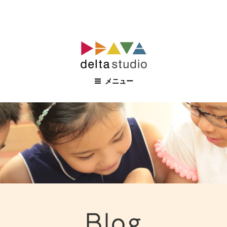
コ
ン
テ
ン
メニュー
ツ
へ
ス
キ
ッ
プ