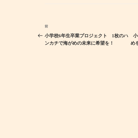
ゴ
リ
ー
投
前
過
稿
去
小学校6年生卒業プロジェクト 1枚のハ
小
ナ
の
ンカチで海がめの未来に希望を！
め
ビ
投
ゲ
稿
ー
シ
ョ
ン