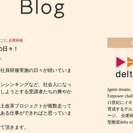
ごと
,
企業研修
の日々！
23
入社員研修実施の日々が続いていま
インシンキングなど、社会人になっ
Ignite dreams.
収しようとする受講者たちの爽やか
Empower chall
21世紀にイ
風土改革プロジェクトが複数走って
育成するデル
義ある仕事ができればと思っていま
ージ。 企業
型教室delta
せて頂きます。