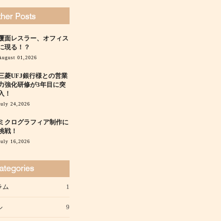
覆面レスラー、オフィス
に現る！？
August 01,2026
三菱UFJ銀行様との営業
力強化研修が3年目に突
入！
July 24,2026
ミクログラフィア制作に
挑戦！
July 16,2026
ラム
1
ル
9