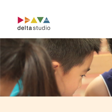
コ
ン
テ
ン
ツ
へ
ス
キ
ッ
プ