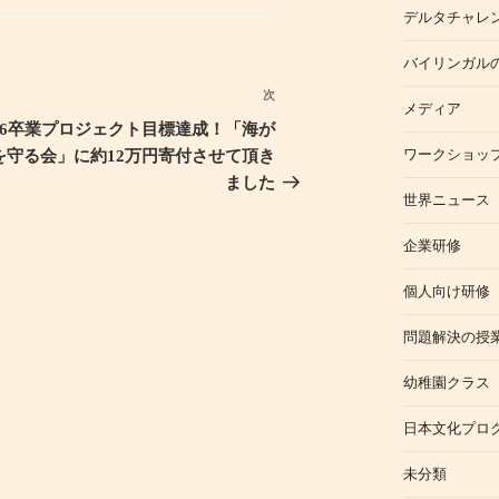
デルタチャレ
バイリンガル
次
次
メディア
の
6卒業プロジェクト目標達成！「海が
投
ワークショッ
を守る会」に約12万円寄付させて頂き
稿
ました
世界ニュース
企業研修
個人向け研修
問題解決の授
幼稚園クラス
日本文化プロ
未分類