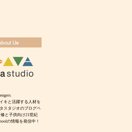
engers.
キイキと活躍する人材を
タスタジオのブログペ
研修と子供向け21世紀
 schoolの情報を発信中！