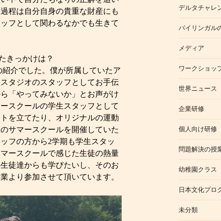
デルタチャレ
う過程は自分自身の貴重な財産にも
タッフとして関わるなかでも生きて
バイリンガル
メディア
ったきっかけは？
ワークショッ
紹介でした。僕が所属していたア
タスタジオのスタッフとしてお手伝
世界ニュース
から「やってみないか」とお声がけ
マースクールの学生スタッフとして
企業研修
ントを立てたり、オリジナルの運動
二のサマースクールを開催していた
個人向け研修
ッフの方から2学期も学生スタッ
問題解決の授
サマースクールで感じた生徒の熱量
の生徒達からも学びたいし、そのお
幼稚園クラス
授業より参加させて頂いています。
日本文化プロ
未分類