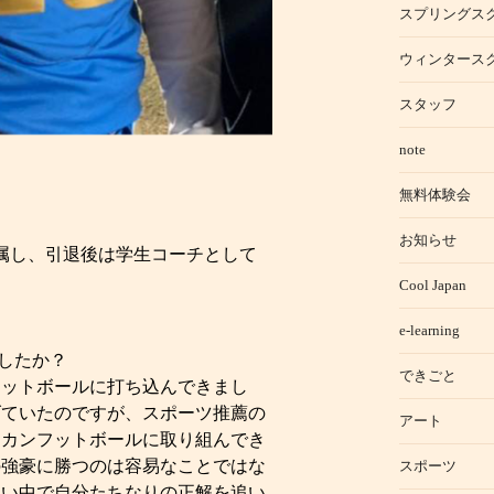
スプリングス
ウィンタース
スタッフ
note
無料体験会
お知らせ
属し、引退後は学生コーチとして
Cool Japan
e-learning
ましたか？
できごと
ットボールに打ち込んできまし
げていたのですが、スポーツ推薦の
アート
リカンフットボールに取り組んでき
の強豪に勝つのは容易なことではな
スポーツ
ない中で自分たちなりの正解を追い