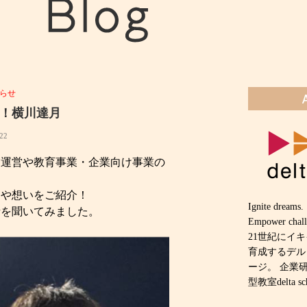
らせ
！横川達月
022
業運営や教育事業・企業向け事業の
力や想いをご紹介！
Ignite dreams.
話を聞いてみました。
Empower chall
21世紀にイ
育成するデル
ージ。 企業
型教室delta