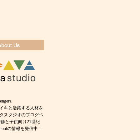
engers.
キイキと活躍する人材を
タスタジオのブログペ
研修と子供向け21世紀
 schoolの情報を発信中！