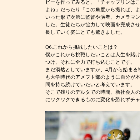
ビーを作ってみると、「チャップリンは
よね」だったり「この角度から撮れば、
いった形で次第に監督や演者、カメラマ
した。生徒たちが協力して映画を完成さ
長していく姿にとても驚きました。
Q6.これから挑戦したいことは？
僕がこれから挑戦したいことは人生を賭
つけ、それに全力で打ち込むことです。
まだ漠然としていますが、4月から始まる
も大学時代のアメフト部のように自分が
間を持ち続けていたいと考えています。
そこで残りのデルタでの時間、新社会人
にワクワクできるものに変化を恐れずチ