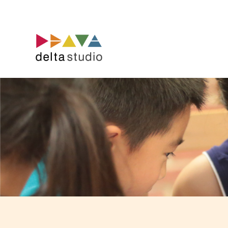
コ
ン
テ
ン
ツ
へ
ス
キ
ッ
プ