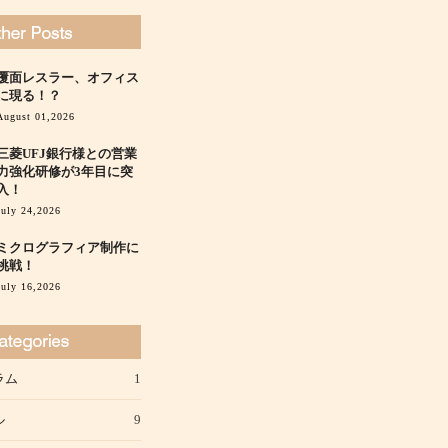
覆面レスラー、オフィス
に現る！？
August 01,2026
三菱UFJ銀行様との営業
力強化研修が3年目に突
入！
July 24,2026
ミクログラフィア制作に
挑戦！
July 16,2026
ラム
1
ル
9