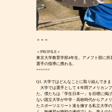
＝＝＝
＜PROFILE＞
東京大学教育学部4年生。アメフト部に所
選手の指導に携わる。
======
Q1. 大学ではどんなことに取り組んでき
大学では選手として４年間アメリカンフ
た。僕たちは「学生日本一」を目標に掲
ない国立大学が中学・高校時代からアメ
たスポーツエリート達を擁する私立大学
く、毎練習が挑戦の連続でした。答えの