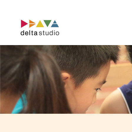
コ
ン
テ
ン
ツ
へ
ス
キ
ッ
プ