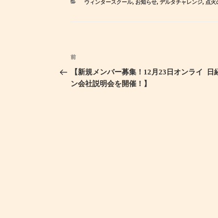
カ
ウィンタースクール
,
お知らせ
,
デルタチャレンジ
,
点火
テ
ゴ
リ
ー
投
前
過
稿
去
【新規メンバー募集！12月23日オンライ
日
ナ
の
ン会社説明会を開催！】
ビ
投
ゲ
稿
ー
シ
ョ
ン