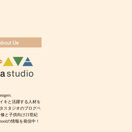
engers.
キイキと活躍する人材を
タスタジオのブログペ
研修と子供向け21世紀
 schoolの情報を発信中！