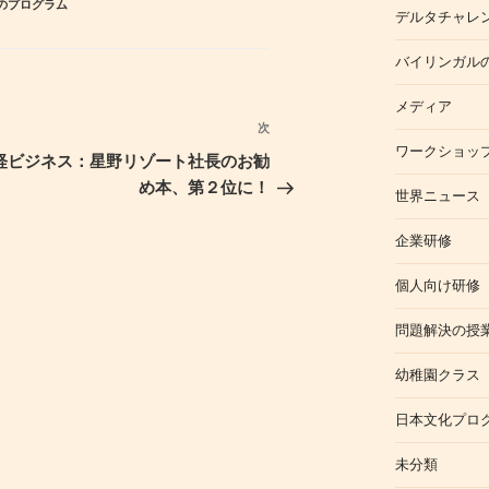
のプログラム
デルタチャレ
バイリンガル
メディア
次
次
ワークショッ
の
経ビジネス：星野リゾート社長のお勧
投
め本、第２位に！
世界ニュース
稿
企業研修
個人向け研修
問題解決の授
幼稚園クラス
日本文化プロ
未分類