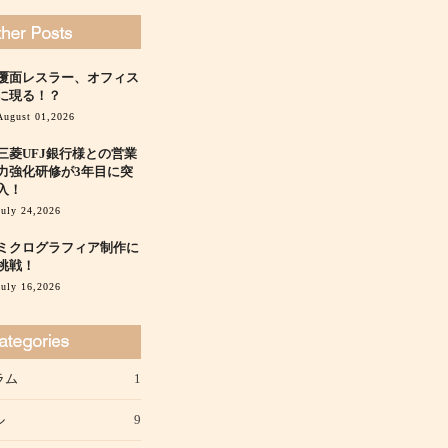
覆面レスラー、オフィス
に現る！？
August 01,2026
三菱UFJ銀行様との営業
力強化研修が3年目に突
入！
July 24,2026
ミクログラフィア制作に
挑戦！
July 16,2026
ラム
1
ル
9