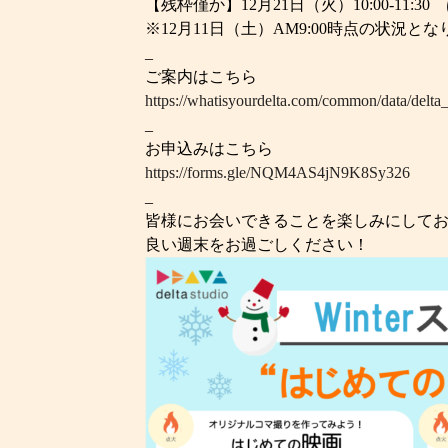
【残枠僅か】12月21日（火）10:00-11:
※12月11日（土）AM9:00時点の状況と
_
ご案内はこちら
https://whatisyourdelta.com/common/data/delta
_
お申込みはこちら
https://forms.gle/NQM4AS4jN9K8Sy326
_
皆様にお会いできることを楽しみにして
良い週末をお過ごしください！