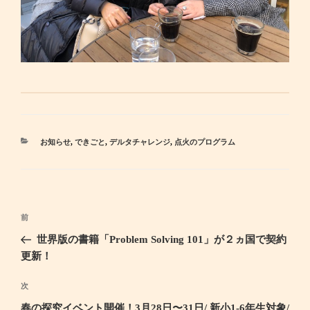
カ
お知らせ
,
できごと
,
デルタチャレンジ
,
点火のプログラム
テ
ゴ
リ
ー
投
前
過
稿
去
世界版の書籍「Problem Solving 101」が２ヵ国で契約
ナ
の
更新！
ビ
投
ゲ
稿
次
次
ー
の
春の探究イベント開催！3月28日〜31日/ 新小1-6年生対象/