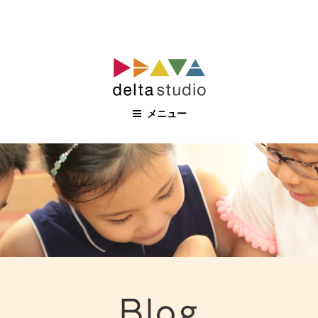
コ
ン
テ
ン
メニュー
ツ
へ
ス
キ
ッ
プ