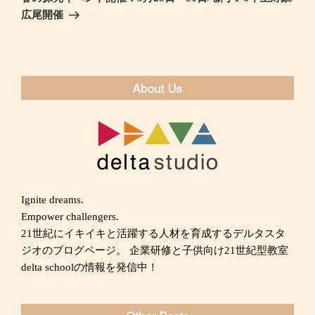
シ
投
広尾開催
ョ
稿
ン
Ignite dreams.
Empower challengers.
21世紀にイキイキと活躍する人材を育成するデルタスタ
ジオのブログページ。 企業研修と子供向け21世紀型教室
delta schoolの情報を発信中！