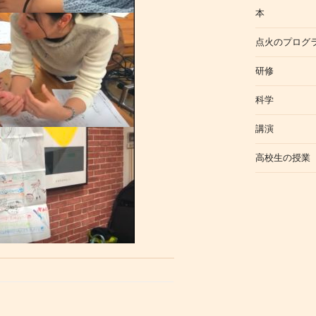
本
点火のプログ
研修
科学
講演
高校生の授業