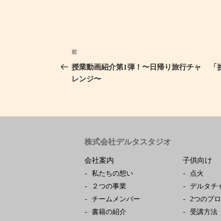
テ
ゴ
リ
ー
投
前
過
稿
去
授業動画紹介第1弾！〜日帰り旅行チャ
「
ナ
の
レンジ〜
ビ
投
ゲ
稿
ー
シ
ョ
株式会社デルタスタジオ
ン
会社案内
子供向け
私たちの想い
点火
２つの事業
デルタチ
チームメンバー
2つのプ
書籍の紹介
受講方法