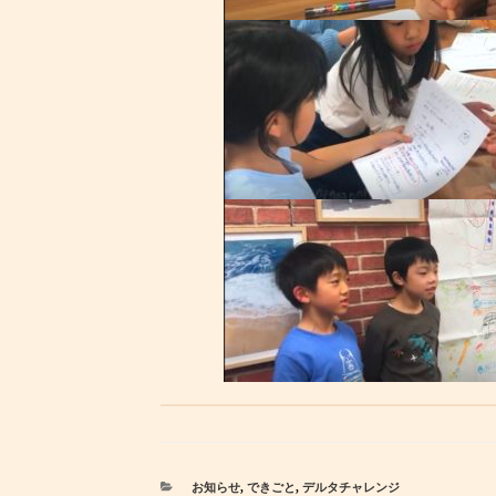
カ
お知らせ
,
できごと
,
デルタチャレンジ