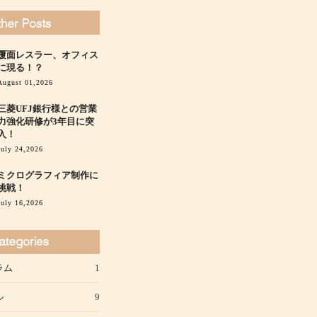
覆面レスラー、オフィス
に現る！？
August 01,2026
三菱UFJ銀行様との営業
力強化研修が3年目に突
入！
July 24,2026
ミクログラフィア制作に
挑戦！
July 16,2026
ラム
1
ル
9