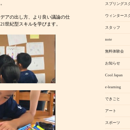
す。
スプリングス
ウィンタース
イデアの出し方、より良い議論の仕
21世紀型スキルを学びます。
スタッフ
note
無料体験会
お知らせ
Cool Japan
e-learning
できごと
アート
スポーツ