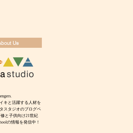
engers.
キイキと活躍する人材を
タスタジオのブログペ
研修と子供向け21世紀
 schoolの情報を発信中！