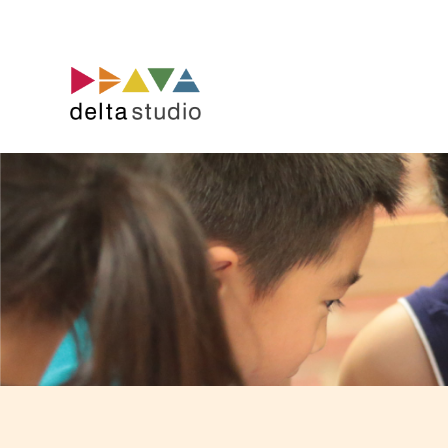
コ
ン
テ
ン
ツ
へ
ス
キ
ッ
プ