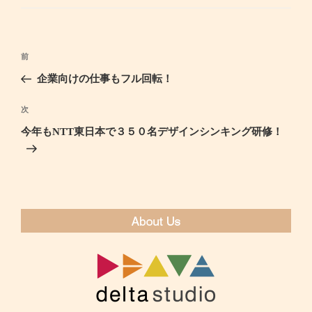
ゴ
リ
ー
投
前
過
稿
去
企業向けの仕事もフル回転！
ナ
の
ビ
投
次
次
ゲ
稿
の
今年もNTT東日本で３５０名デザインシンキング研修！
ー
投
シ
稿
ョ
ン