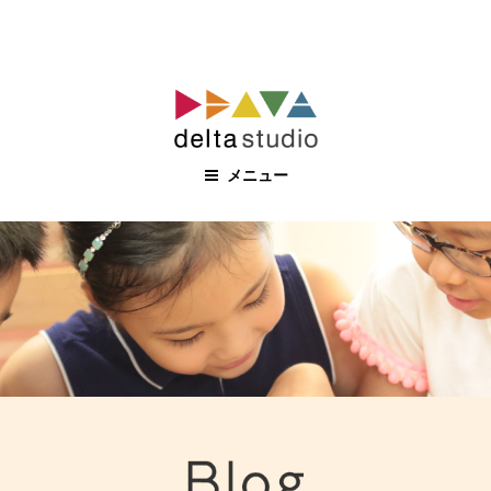
コ
ン
テ
ン
メニュー
ツ
へ
ス
キ
ッ
プ