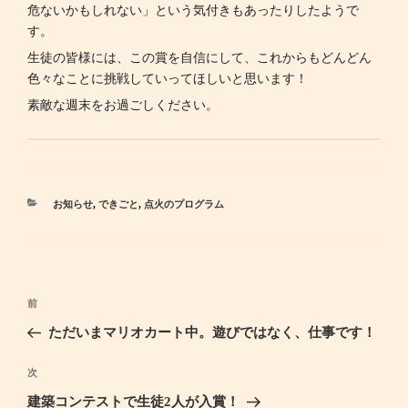
危ないかもしれない」という気付きもあったりしたようで
す。
生徒の皆様には、この賞を自信にして、これからもどんどん
色々なことに挑戦していってほしいと思います！
素敵な週末をお過ごしください。
カ
お知らせ
,
できごと
,
点火のプログラム
テ
ゴ
リ
ー
投
前
過
稿
去
ただいまマリオカート中。遊びではなく、仕事です！
ナ
の
ビ
投
次
次
ゲ
稿
の
建築コンテストで生徒2人が入賞！