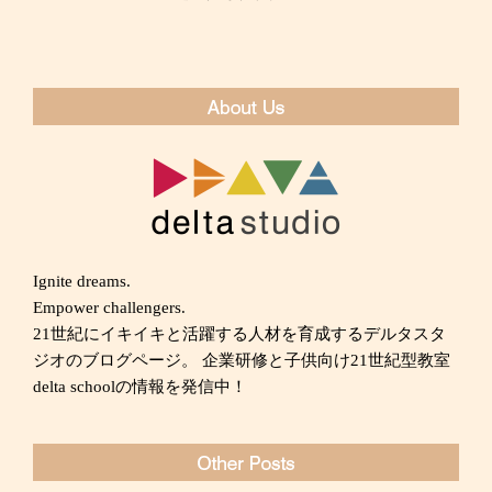
ー
投
シ
稿
ョ
ン
Ignite dreams.
Empower challengers.
21世紀にイキイキと活躍する人材を育成するデルタスタ
ジオのブログページ。 企業研修と子供向け21世紀型教室
delta schoolの情報を発信中！