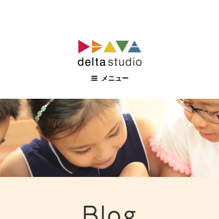
コ
ン
テ
ン
メニュー
ツ
へ
ス
キ
ッ
プ