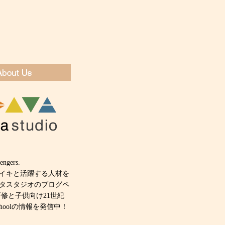
engers.
キイキと活躍する人材を
タスタジオのブログペ
研修と子供向け21世紀
 schoolの情報を発信中！