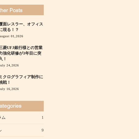
覆面レスラー、オフィス
に現る！？
August 01,2026
三菱UFJ銀行様との営業
力強化研修が3年目に突
入！
July 24,2026
ミクログラフィア制作に
挑戦！
July 16,2026
ラム
1
ル
9