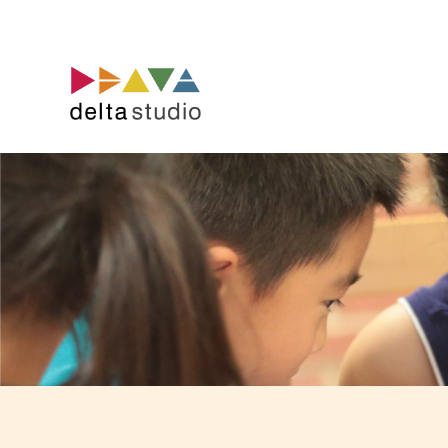
コ
ン
テ
ン
ツ
へ
ス
キ
ッ
プ