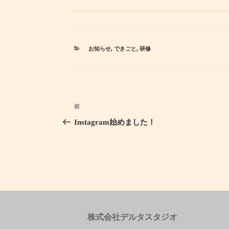
カ
お知らせ
,
できごと
,
研修
テ
ゴ
リ
ー
投
前
過
稿
去
Instagram始めました！
ナ
の
ビ
投
ゲ
稿
ー
シ
ョ
ン
株式会社デルタスタジオ