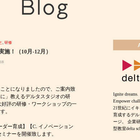
と
,
研修
施！（10月-12月）
018
ることになりましたので、ご案内致
Ignite dreams.
」教えるデルタスタジオの研
Empower chall
゙大好評の研修・ワークショップの一
21世紀にイ
ます。
育成するデル
ージ。 企業
リーダー育成】【C. イノベーション
型教室delta
セミナーを開催致します。