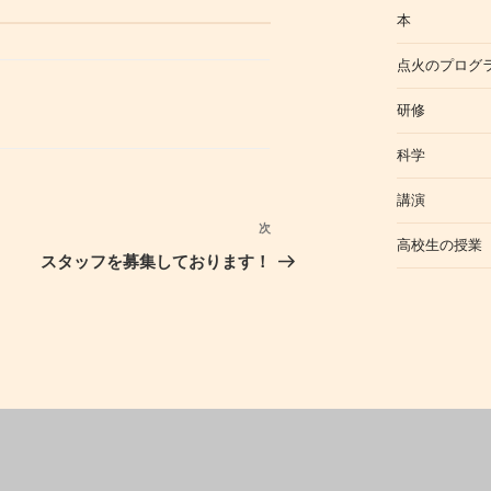
本
点火のプログ
研修
科学
講演
次
次
高校生の授業
の
スタッフを募集しております！
投
稿