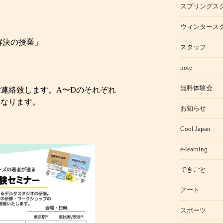
スプリングス
ウィンタース
解決の授業」
スタッフ
note
無料体験会
連絡致します。A〜Dのそれぞれ
となります。
お知らせ
Cool Japan
e-learning
できごと
アート
スポーツ