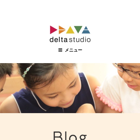
コ
ン
テ
ン
メニュー
ツ
へ
ス
キ
ッ
プ