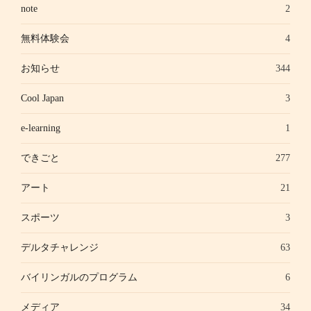
note
2
無料体験会
4
お知らせ
344
Cool Japan
3
e-learning
1
できごと
277
アート
21
スポーツ
3
デルタチャレンジ
63
バイリンガルのプログラム
6
メディア
34