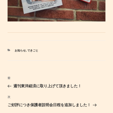
カ
お知らせ
,
できごと
テ
ゴ
リ
ー
投
前
過
稿
去
週刊東洋経済に取り上げて頂きました！
ナ
の
ビ
投
次
次
ゲ
稿
の
ご好評につき保護者説明会日程を追加しました！
ー
投