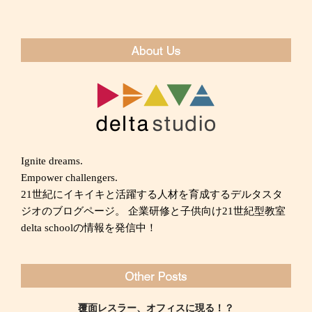
シ
稿
ョ
ン
Ignite dreams.
Empower challengers.
21世紀にイキイキと活躍する人材を育成するデルタスタ
ジオのブログページ。 企業研修と子供向け21世紀型教室
delta schoolの情報を発信中！
覆面レスラー、オフィスに現る！？