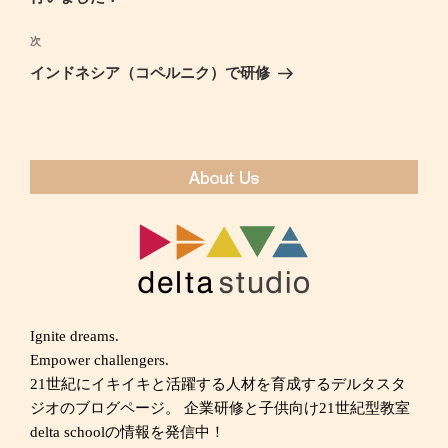
ビ
投
ゲ
稿
次
次
ー
の
インドネシア（コペルニク）で研修
シ
投
ョ
稿
ン
Ignite dreams.
Empower challengers.
21世紀にイキイキと活躍する人材を育成するデルタスタ
ジオのブログページ。 企業研修と子供向け21世紀型教室
delta schoolの情報を発信中！