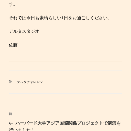
す。
それでは今日も素晴らしい1日をお過ごしください。
デルタスタジオ
佐藤
カ
デルタチャレンジ
テ
ゴ
リ
ー
投
前
過
稿
去
ハーバード大学アジア国際関係プロジェクトで講演を
ナ
の
行いました！