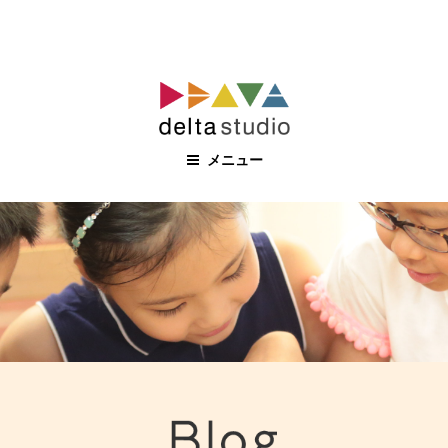
コ
ン
テ
ン
メニュー
ツ
へ
ス
キ
ッ
プ