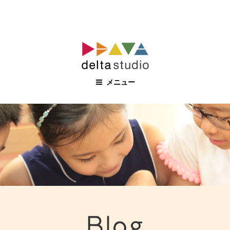
コ
ン
テ
ン
メニュー
ツ
へ
ス
キ
ッ
プ