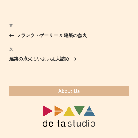
ゴ
リ
ー
投
前
過
稿
去
フランク・ゲーリー X 建築の点火
ナ
の
ビ
投
次
次
ゲ
稿
の
建築の点火もいよいよ大詰め
ー
投
シ
稿
ョ
ン