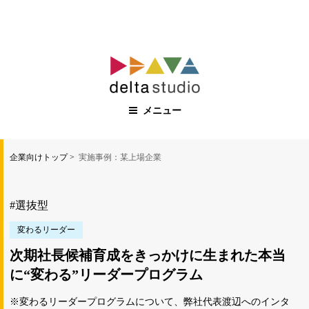
コ
ン
テ
ン
メニュー
ツ
へ
ス
企業向けトップ
実施事例：某上場企業
キ
ッ
プ
#選抜型
変わるリーダー
次期社長候補育成をきっかけに生まれた
本当
に“変わる”リーダープログラム
※変わるリーダープログラムについて、弊社代表渡辺へのインタ